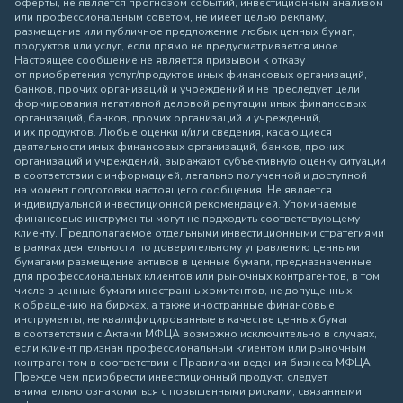
оферты, не является прогнозом событий, инвестиционным анализом
или профессиональным советом, не имеет целью рекламу,
размещение или публичное предложение любых ценных бумаг,
продуктов или услуг, если прямо не предусматривается иное.
Настоящее сообщение не является призывом к отказу
от приобретения услуг/продуктов иных финансовых организаций,
банков, прочих организаций и учреждений и не преследует цели
формирования негативной деловой репутации иных финансовых
организаций, банков, прочих организаций и учреждений,
и их продуктов. Любые оценки и/или сведения, касающиеся
деятельности иных финансовых организаций, банков, прочих
организаций и учреждений, выражают субъективную оценку ситуации
в соответствии с информацией, легально полученной и доступной
на момент подготовки настоящего сообщения. Не является
индивидуальной инвестиционной рекомендацией. Упоминаемые
финансовые инструменты могут не подходить соответствующему
клиенту. Предполагаемое отдельными инвестиционными стратегиями
в рамках деятельности по доверительному управлению ценными
бумагами размещение активов в ценные бумаги, предназначенные
для профессиональных клиентов или рыночных контрагентов, в том
числе в ценные бумаги иностранных эмитентов, не допущенных
к обращению на биржах, а также иностранные финансовые
инструменты, не квалифицированные в качестве ценных бумаг
в соответствии с Актами МФЦА возможно исключительно в случаях,
если клиент признан профессиональным клиентом или рыночным
контрагентом в соответствии с Правилами ведения бизнеса МФЦА.
Прежде чем приобрести инвестиционный продукт, следует
внимательно ознакомиться с повышенными рисками, связанными