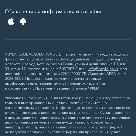
Обязательная информация и тарифы
ABYLAI GLOBAL SOLUTIONS LTD. частная компания Международного
финансового центра «Астана», находящаяся по следующему адресу:
Казахстан, город Астана, район Есиль, улица Ақмешіт, здание 1В, н.п.
33, офис 12, почтовый индекс Z05T3E5 E-mail:
info@abylaigs.kz
, под
идентификационным номером 220440900175. Лицензия AFSA-A-LA-
2023-0001. Предоставляемые услуги доступны только
профессиональным клиентам и рыночным контрагентам
в соответствии с Правилами ведения бизнеса МФЦА.
Указанная информация не является исчерпывающей и подготовлена
только в информационных целях и носит исключительно
ознакомительный характер. Информация не содержит описания всех
рисков, присущих инвестированию на рынке ценных бумаг, равно как
в информации не принимаются во внимание личные инвестиционные
цели, финансовые условия или нужды каждого конкретного
инвестора. Информация не является какого-либо рода офертой,
не подразумевалась в качестве оферты или приглашения делать