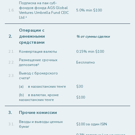
Подписка на паи суб-
фондов фонда AGS Global
1.6.
5.0% min $100
Ventures Umbrella Fund CEIC
Ltd.⁴
Операции с
2.
денежными
% от суммы сделки
средствами
2.1.
Конвертация валюты
0.15% min $100
Размещение срочных
2.2.
Бесплатно
депозитов⁵
Вывод с брокерского
2.3.
счета⁶
(a)
в казахстанских тенге
$30
(b)
в валютах, кроме
$100
казахстанских тенге
3.
Прочие комиссии
Вводы и выводы ценных
3.1.
$100 за один ISIN
бумаг