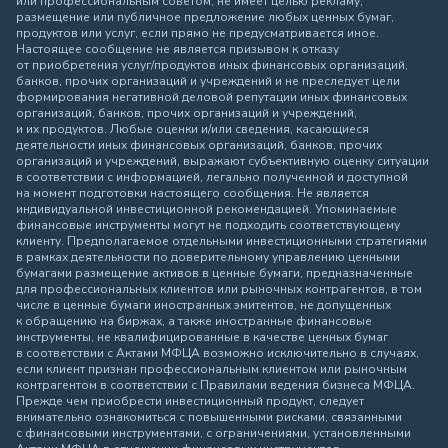
или профессиональным советом, не имеет целью рекламу,
размещение или публичное предложение любых ценных бумаг,
продуктов или услуг, если прямо не предусматривается иное.
Настоящее сообщение не является призывом к отказу
от приобретения услуг/продуктов иных финансовых организаций,
банков, прочих организаций и учреждений и не преследует цели
формирования негативной деловой репутации иных финансовых
организаций, банков, прочих организаций и учреждений,
и их продуктов. Любые оценки и/или сведения, касающиеся
деятельности иных финансовых организаций, банков, прочих
организаций и учреждений, выражают субъективную оценку ситуации
в соответствии с информацией, легально полученной и доступной
на момент подготовки настоящего сообщения. Не является
индивидуальной инвестиционной рекомендацией. Упоминаемые
финансовые инструменты могут не подходить соответствующему
клиенту. Предполагаемое отдельными инвестиционными стратегиями
в рамках деятельности по доверительному управлению ценными
бумагами размещение активов в ценные бумаги, предназначенные
для профессиональных клиентов или рыночных контрагентов, в том
числе в ценные бумаги иностранных эмитентов, не допущенных
к обращению на биржах, а также иностранные финансовые
инструменты, не квалифицированные в качестве ценных бумаг
в соответствии с Актами МФЦА возможно исключительно в случаях,
если клиент признан профессиональным клиентом или рыночным
контрагентом в соответствии с Правилами ведения бизнеса МФЦА.
Прежде чем приобрести инвестиционный продукт, следует
внимательно ознакомиться с повышенными рисками, связанными
с финансовыми инструментами, с ограничениями, установленными