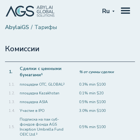
Ru
AbylaiGS
Тарифы
Комиссии
Сделки с ценными
1.
% от суммы сделки
бумагами¹
1.1.
площадки OTC, GLOBAL²
0.3% min $100
1.2.
площадка Kazakhstan
0.1% min $20
1.3.
площадка ASIA
0.5% min $100
1.4.
Участие в IPO
3.0% min $100
Подписка на паи суб-
фондов фонда AGS
1.5.
0.5% min $100
Inception Umbrella Fund
OEIC Ltd.³