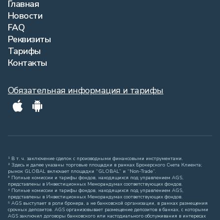
Главная
Новости
FAQ
Реквизиты
Тарифы
Контакты
Обязательная информация и тарифы
¹ В т. ч. заключение сделок с производными финансовыми инструментами.
² Здесь и далее указаны торговые площадки в рамках Брокерского Счета Клиента;
рынок GLOBAL включает площадки “GLOBAL” и “Non-Trade”.
³ Полные комиссии и тарифы фондов, находящихся под управлением AGS,
представлены в Инвестиционных Меморандумах соответствующих фондов.
⁴ Полные комиссии и тарифы фондов, находящихся под управлением AGS,
представлены в Инвестиционных Меморандумах соответствующих фондов.
⁵ AGS выступает в роли брокера, а не банковской организации, в рамках размещения
срочных депозитов. AGS организовывает размещение депозитов в банках, с которыми
AGS заключил договоры банковского или кастодиального обслуживания в интересах