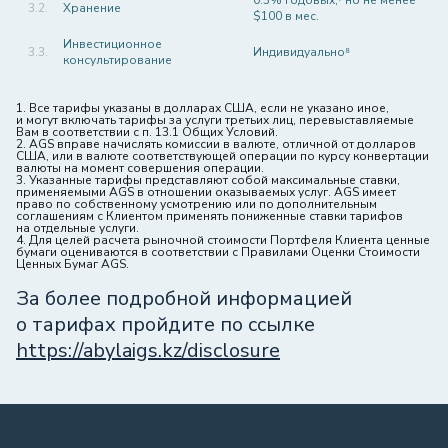
0.3% годовых,⁷ но не менее
3.2.
Хранение
$100 в мес.
Инвестиционное
3.3.
Индивидуально⁸
консультирование
1. Все тарифы указаны в долларах США, если не указано иное,
и могут включать тарифы за услуги третьих лиц, перевыставляемые
Вам в соответствии с п. 13.1 Общих Условий.
2. AGS вправе начислять комиссии в валюте, отличной от долларов
США, или в валюте соответствующей операции по курсу конвертации
валюты на момент совершения операции.
3. Указанные тарифы представляют собой максимальные ставки,
применяемыми AGS в отношении оказываемых услуг. AGS имеет
право по собственному усмотрению или по дополнительным
соглашениям с Клиентом применять пониженные ставки тарифов
на отдельные услуги.
4. Для целей расчета рыночной стоимости Портфеля Клиента ценные
бумаги оцениваются в соответствии с Правилами Оценки Стоимости
Ценных Бумаг AGS.
За более подробной информацией
о тарифах пройдите по ссылке
https://abylaigs.kz/disclosure