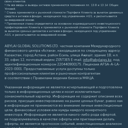
своих клиентов.
⁶ На все вводы и выводы активов применяются положения пп. 13.8 и 13.14 Общих
Условий.
⁷ Ставка применяется к рыночной стоимости Портфеля Клиента за вычетом денежных
средств и активов в фондах, находящихся под управлением AGS, и рассчитывается
на ежедневной основе.
⁸ Применимая ставка определяется на основании индивидуального инвестиционного
профилирования Клиента и применяется к рыночной стоимости Портфеля Клиента
за вычетом срочных депозитов и активов в фондах, находящихся под управлением
AGS, и рассчитывается на ежедневной основе.
ABYLAI GLOBAL SOLUTIONS LTD. частная компания Международного
финансового центра «Астана», находящаяся по следующему адресу:
Казахстан, город Астана, район Есиль, улица Ақмешіт, здание 1В, н.п.
33, офис 12, почтовый индекс Z05T3E5 E-mail:
info@abylaigs.kz
, под
идентификационным номером 220440900175. Лицензия AFSA-A-LA-
2023-0001. Предоставляемые услуги доступны только
профессиональным клиентам и рыночным контрагентам
в соответствии с Правилами ведения бизнеса МФЦА.
Указанная информация не является исчерпывающей и подготовлена
только в информационных целях и носит исключительно
ознакомительный характер. Информация не содержит описания всех
рисков, присущих инвестированию на рынке ценных бумаг, равно как
в информации не принимаются во внимание личные инвестиционные
цели, финансовые условия или нужды каждого конкретного
инвестора. Информация не является какого-либо рода офертой,
не подразумевалась в качестве оферты или приглашения делать
оферты, не является прогнозом событий, инвестиционным анализом